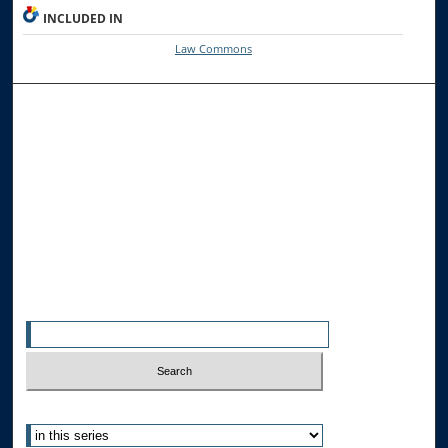
INCLUDED IN
Law Commons
Browse the Collections
Collections
Disciplines
Allard Faculty Authors
Allard School of Law Authors
All Authors
Search
Enter search terms:
Select context to search: