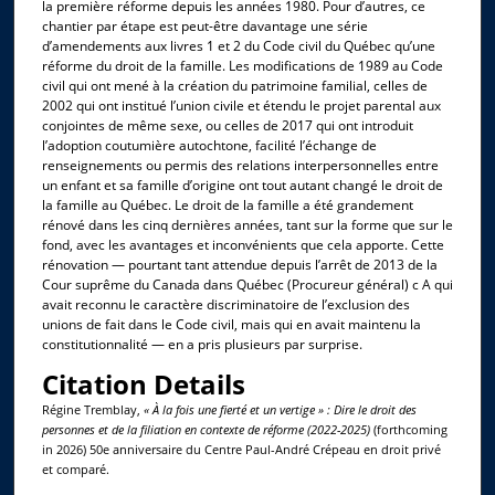
la première réforme depuis les années 1980. Pour d’autres, ce
chantier par étape est peut-être davantage une série
d’amendements aux livres 1 et 2 du Code civil du Québec qu’une
réforme du droit de la famille. Les modifications de 1989 au Code
civil qui ont mené à la création du patrimoine familial, celles de
2002 qui ont institué l’union civile et étendu le projet parental aux
conjointes de même sexe, ou celles de 2017 qui ont introduit
l’adoption coutumière autochtone, facilité l’échange de
renseignements ou permis des relations interpersonnelles entre
un enfant et sa famille d’origine ont tout autant changé le droit de
la famille au Québec. Le droit de la famille a été grandement
rénové dans les cinq dernières années, tant sur la forme que sur le
fond, avec les avantages et inconvénients que cela apporte. Cette
rénovation — pourtant tant attendue depuis l’arrêt de 2013 de la
Cour suprême du Canada dans Québec (Procureur général) c A qui
avait reconnu le caractère discriminatoire de l’exclusion des
unions de fait dans le Code civil, mais qui en avait maintenu la
constitutionnalité — en a pris plusieurs par surprise.
Citation Details
Régine Tremblay,
« À la fois une fierté et un vertige » : Dire le droit des
personnes et de la filiation en contexte de réforme (2022-2025)
(forthcoming
in 2026) 50e anniversaire du Centre Paul-André Crépeau en droit privé
et comparé.