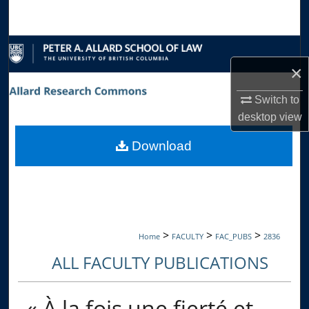
Search
Browse Collections
×
My Account
Switch to
About
desktop
view
Download
Digital Commons Network™
>
>
>
Home
FACULTY
FAC_PUBS
2836
ALL FACULTY PUBLICATIONS
« À la fois une fierté et