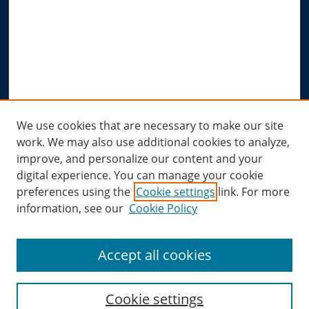
Advanced Search
Notify me via email or
RSS
Author Corner
Author FAQ
Submit Research
Links
We use cookies that are necessary to make our site
work. We may also use additional cookies to analyze,
Allard Research Portal
improve, and personalize our content and your
Law Library at Allard Hall
digital experience. You can manage your cookie
preferences using the
Cookie settings
link. For more
information, see our
Cookie Policy
Accept all cookies
Cookie settings